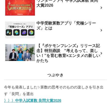
ワンダーファイ 中学入試算数 良問
大賞2026
中学受験算数アプリ「究極シリー
ズ」とは
【『ポケモンフレンズ』リリース記
念】特別鼎談 “考えるって、楽し
い！”を育む教育×エンタメの新しい
かたち
つぶやき
今年も発表しました✨️算数の思考そのものの楽しさを引き出
す「良問」を選出
〉〉〉中学入試算数 良問大賞2026