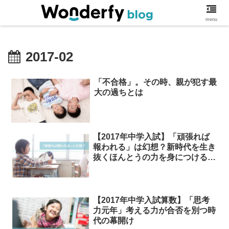
ワンダーファイブログ
menu
2017-02
「不合格」。その時、親が犯す最
大の過ちとは
【2017年中学入試】「頑張れば
報われる」は幻想？新時代を生き
抜くほんとうの力を身につけるた
めに。
【2017年中学入試算数】「思考
力元年」考える力が合否を別つ時
代の幕開け