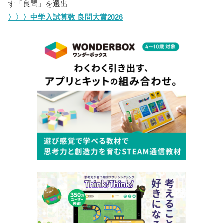
す「良問」を選出
〉〉〉中学入試算数 良問大賞2026