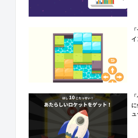
「
イ
「
に
ュ