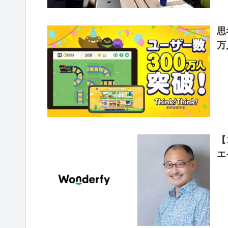
思
万
【
エ