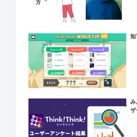
知
み
ザ