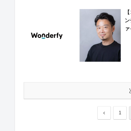
【
ン
ァ
前
1
へ