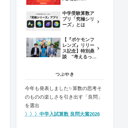
中学受験算数ア
プリ「究極シリ
ーズ」とは
【『ポケモンフ
レンズ』リリー
ス記念】特別鼎
談 “考えるっ
て、楽しい！”を
育む教育×エンタ
メの新しいかた
つぶやき
ち
今年も発表しました✨️算数の思考そ
のものの楽しさを引き出す「良問」
を選出
〉〉〉中学入試算数 良問大賞2026