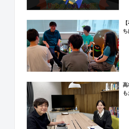
【
ち
高
も