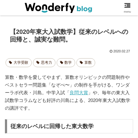
ワンダーファイブログ
menu
【2020年東大入試数学】従来のレベルへの
回帰と、誠実な難問。
2020.02.27
大学受験
思考力
数学
算数
算数・数学を愛してやまず、算数オリンピックの問題制作や
ベストセラー問題集「なぞぺ〜」の制作を手がける、ワンダ
ーラボ代表・川島。中学入試「
良問大賞
」や、毎年の東大入
試数学コラムなども好評の川島による、2020年東大入試数学
の講評です。
従来のレベルに回帰した東大数学