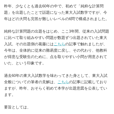
昨年、少なくとも過去60年の中で、初めて「純粋な計算問
題」を出題したことで話題になった東大入試数学ですが、今
年はどの大問も完答が難しいレベルの6問で構成されました。
純粋な計算問題の出題をはじめ、ここ3年間、従来の入試問題
に比べて取り組みやすい問題が数題ずつ出題されていた東大
入試。その出題側の葛藤には
こちら
の記事で触れましたが、
今年は、全体的に従来の難易度に戻し、その代わり、他教科
が得意な受験生のために、点を取りやすい小問が用意されて
いた、という印象です。
過去60年の東大入試数学を味わってきた身として、東大入試
全般についての筆者の見解は、
こちら
の記事に記載しており
ますが、昨年、おそらく初めて本学が出題意図を公表してい
ます。
要旨としては、