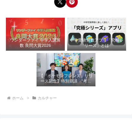
ワンダーファイ 中学入試算
中学受験算数アプリ「究極シ
数 良問大賞2026
リーズ」とは
【『ポケモンフレンズ』リリ
ース記念】特別鼎談 “考え
るって、楽しい！”を育む教
育×エンタメの新しいかたち
ホーム
カルチャー