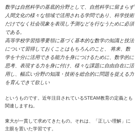
数学は自然科学の基底的分野として、自然科学に留まらず
人間文化の様々な領域で活用される学問であり、科学技術
だけでなく社会現象を表現し予測などを行なうために必須
である。
高等学校学習指導要領に基づく基本的な数学の知識と技法
について習得しておくことはもちろんのこと、 将来、数
学を十分に活用できる能力を身につけるために、数学的に
思考、表現する力を身に付け、様々な課題に自由自在に活
用し、幅広い分野の知識・技術を総合的に問題を捉える力
を育んできて欲しい
というものです。近年注目されているSTEAM教育の定義とも
関連しますね。
東大が一貫して求めてきたもの。それは、「正しい理解」に
主眼を置いた学習です。