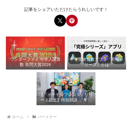
記事をシェアいただけたらうれしいです！
ワンダーファイ 中学入試算
中学受験算数アプリ「究極シ
数 良問大賞2026
リーズ」とは
【『ポケモンフレンズ』リリ
ース記念】特別鼎談 “考え
るって、楽しい！”を育む教
育×エンタメの新しいかたち
ホーム
パートナー