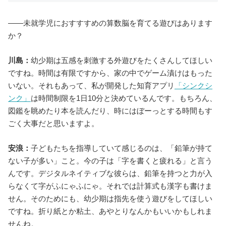
――未就学児におすすすめの算数脳を育てる遊びはあります
か？
川島：
幼少期は五感を刺激する外遊びをたくさんしてほしい
ですね。時間は有限ですから、家の中でゲーム漬けはもった
いない。それもあって、私が開発した知育アプリ
「シンクシ
ンク」
は時間制限を1日10分と決めているんです。もちろん、
図鑑を眺めたり本を読んだり、時にはぼーっとする時間もす
ごく大事だと思いますよ。
安浪：
子どもたちを指導していて感じるのは、「鉛筆が持て
ない子が多い」こと。今の子は「字を書くと疲れる」と言う
んです。デジタルネイティブな彼らは、鉛筆を持つと力が入
らなくて字がふにゃふにゃ。それでは計算式も漢字も書けま
せん。そのためにも、幼少期は指先を使う遊びをしてほしい
ですね。折り紙とか粘土、あやとりなんかもいいかもしれま
せんね。