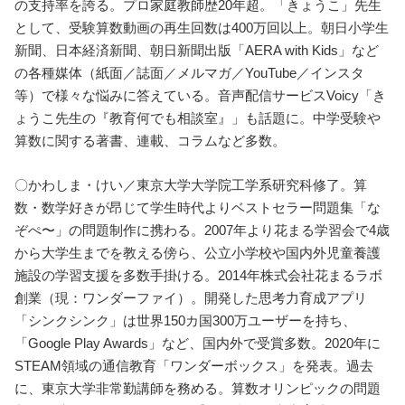
の支持率を誇る。プロ家庭教師歴20年超。「きょうこ」先生
として、受験算数動画の再生回数は400万回以上。朝日小学生
新聞、日本経済新聞、朝日新聞出版「AERA with Kids」など
の各種媒体（紙面／誌面／メルマガ／YouTube／インスタ
等）で様々な悩みに答えている。音声配信サービスVoicy「き
ょうこ先生の『教育何でも相談室』」も話題に。中学受験や
算数に関する著書、連載、コラムなど多数。
〇かわしま・けい／東京大学大学院工学系研究科修了。算
数・数学好きが昂じて学生時代よりベストセラー問題集「な
ぞぺ〜」の問題制作に携わる。2007年より花まる学習会で4歳
から大学生までを教える傍ら、公立小学校や国内外児童養護
施設の学習支援を多数手掛ける。2014年株式会社花まるラボ
創業（現：ワンダーファイ）。開発した思考力育成アプリ
「シンクシンク」は世界150カ国300万ユーザーを持ち、
「Google Play Awards」など、国内外で受賞多数。2020年に
STEAM領域の通信教育「ワンダーボックス」を発表。過去
に、東京大学非常勤講師を務める。算数オリンピックの問題