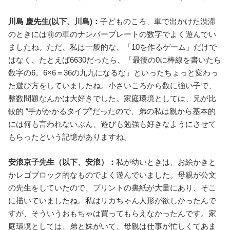
川島 慶先生(以下、川島)：
子どものころ、車で出かけた渋滞
のときには前の車のナンバープレートの数字でよく遊んでい
ましたね。ただ、私は一般的な、「10を作るゲーム」だけで
はなく、たとえば6630だったら、「最後の0に棒線を書いたら
数字の6。6×6＝36の九九になるな」といったちょっと変わっ
た遊び方をしていましたね。小さいころから数に強い子で、
整数問題なんかは大好きでした。家庭環境としては、兄が比
較的 “手がかかるタイプ”だったので、弟の私は親から基本的
には何も言われないぶん、遊びも勉強も好きなようにさせて
もらったという記憶がありますね。
安浪京子先生（以下、安浪）：
私が幼いときは、お絵かきと
かレゴブロック的なものでよく遊んでいました。母親が公文
の先生をしていたので、プリントの裏紙が大量にあり、そこ
に描いていましたね。私はリカちゃん人形が欲しかったんで
すが、そういうおもちゃは買ってもらえなかったんです。家
庭環境としては、弟と妹がいて、母親は仕事が忙しくてあま