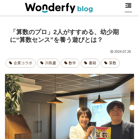
ワンダーファイブログ
menu
「算数のプロ」2人がすすめる、幼少期
に“算数センス”を養う遊びとは？
2024.07.26
企業コラボ
川島慶
数学
書籍
算数