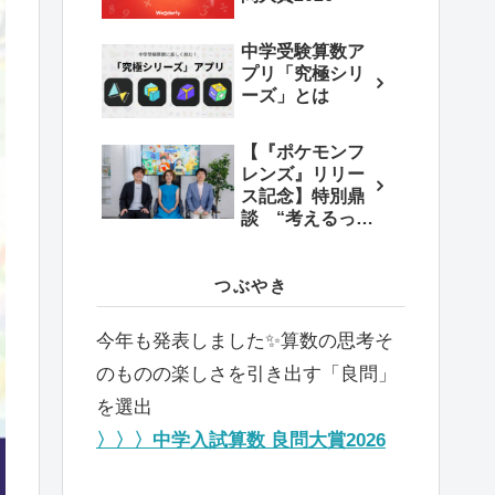
中学受験算数ア
プリ「究極シリ
ーズ」とは
【『ポケモンフ
レンズ』リリー
ス記念】特別鼎
談 “考えるっ
て、楽しい！”を
育む教育×エンタ
メの新しいかた
つぶやき
ち
今年も発表しました✨️算数の思考そ
のものの楽しさを引き出す「良問」
を選出
〉〉〉中学入試算数 良問大賞2026