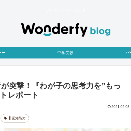
ワンダーファイブログ
ャー
中学受験
パ
が突撃！『わが子の思考力を”もっ
ントレポート
2021.02.03
非認知能力