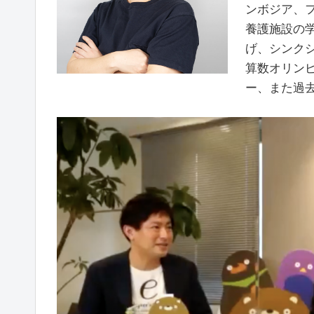
ンボジア、
養護施設の学
げ、シンク
算数オリン
ー、また過