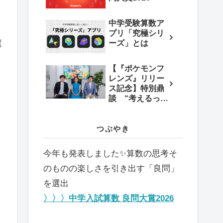
中学受験算数ア
プリ「究極シリ
ーズ」とは
選
と
【『ポケモンフ
レンズ』リリー
ス記念】特別鼎
談 “考えるっ
て、楽しい！”を
育む教育×エンタ
メの新しいかた
つぶやき
ち
今年も発表しました✨️算数の思考そ
のものの楽しさを引き出す「良問」
を選出
〉〉〉中学入試算数 良問大賞2026